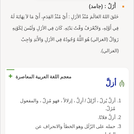
أَزَلٌ : (جامد)
خَلقَ اللهُ العَالَمَ مُنْذُ الأزَلِ : أَيْ مُنْذُ القِدَمِ، أَيْ مَا لاَ نِهَايَةَ لَهُ
فِي أَوَّلِهِ، وَلاَيُعْرَفُ وَقْتُ بَدْئِهِ. كَانَ فِي الأزَلِ وَلَيْسَ لِكَوْنِهِ
زَوَالٌ (الغزالي) هُوَ اللَّهُ وُجُودُهُ فِي الأزَلِ وَالأَبَدِ وَاجِبٌ
(الغزالي).
+
معجم اللغة العربية المعاصرة
أزلَّ
(أ)
أزلَّ يُزلّ ، أزْلِلْ / أزِلَّ ، إزلالاً ، فهو مُزِلّ ، والمفعول
مُزَلّ.
أزلَّ فلانًا.
حمله على الزّلَل وهو الخطأ والانحراف عن