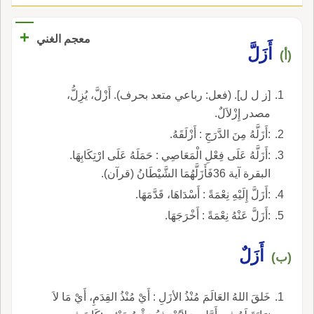
+
معجم الغني
أَزَلَّ
(أ)
[ز ل ل]. (فعل: رباعي متعد بحرف). أَزْلَّ، يُزِلُّ،
مصدر إِزْلاَلٌ.
:أَزَلَّهُ مِنَ الدَّرَجِ : أَزْلَقَهُ.
:أَزَلَّهُ عَلَى فِعْلِ الْمَعَاصِي : حَمَلَهُ عَلَى ارْتِكَابِهَا.
البقرة آية 36فَأَزَلَّهُمَا الشَّيْطَانُ (قرآن).
:أَزَلَّ إِلَيْهِ نِعْمَةً : أَسْدَاهَا، قَدَّمَهَا.
:أَزَلَّ عَنْهُ نِعْمَةً : أَخْرَجَهَا.
أَزَلٌ
(ب)
خَلقَ اللهُ العَالَمَ مُنْذُ الأزَلِ : أَيْ مُنْذُ القِدَمِ، أَيْ مَا لاَ