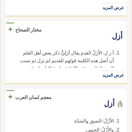
عرض المزيد
+
مختار الصحاح
أزل
أ ز ل: الأَزَلُ القدم يقال أزَلِيٌّ ذكر بعض أهل العلم
أن أصل هذه الكلمة قولهم للقديم لم يزل ثم نسب
إلى هذا فلم يستقم إلا باختصار فقالوا يزلي ثم
عرض المزيد
أبدلت الياء ألفا لأنها أخف فقالوا أزلي كما قالوا في
الرمح المنسوب إلى ذي يزن أزني ونصل أثربي.
+
معجم لسان العرب
أزل
(أ)
الأَزْلُ: الضيق والشدّة.
والأَزْلُ: الحبس.