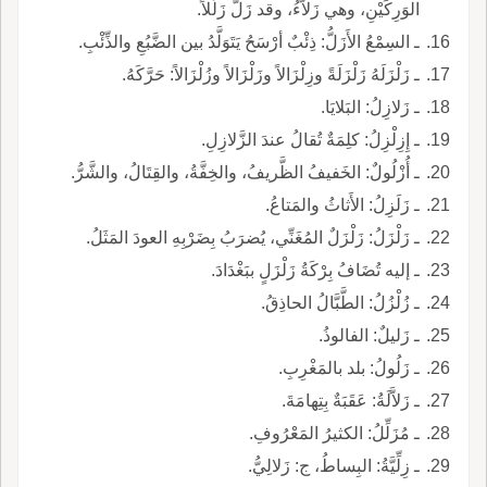
الوَرِكَيْنِ، وهي زَلاَّءُ، وقد زَلَّ زَلَلاً.
ـ السِمْعُ الأَزَلُّ: ذِئْبٌ أرْسَحُ يَتَوَلَّدُ بين الضَّبُعِ والذِّئْبِ.
ـ زَلْزَلَهُ زَلْزَلَةً وزِلْزَالاً وزَلْزَالاً وزُلْزَالاً: حَرَّكَهُ.
ـ زَلازِلُ: البَلايَا.
ـ إِزِلْزِلُ: كلِمَةٌ تُقالُ عندَ الزَّلازِلِ.
ـ أُزْلُولٌ: الخَفيفُ الظَّريفُ، والخِفَّةُ، والقِتَالُ، والشَّرُّ.
ـ زَلَزِلُ: الأَثاثُ والمَتاعُ.
ـ زَلْزَلُ: زَلْزَلٌ المُغَنِّي، يُضرَبُ بِضَرْبِهِ العودَ المَثَلُ.
ـ إليه تُضَافُ بِرْكَةُ زَلْزَلٍ ببَغْدَادَ.
ـ زُلْزُلُ: الطَّبَّالُ الحاذِقُ.
ـ زَليلٌ: الفالوذُ.
ـ زَلُولُ: بلد بالمَغْرِبِ.
ـ زَلاَّلَةُ: عَقَبَةٌ بِتِهامَةَ.
ـ مُزَلِّلُ: الكثيرُ المَعْرُوفِ.
ـ زِلِّيَّةُ: البِساطُ، ج: زَلالِيُّ.