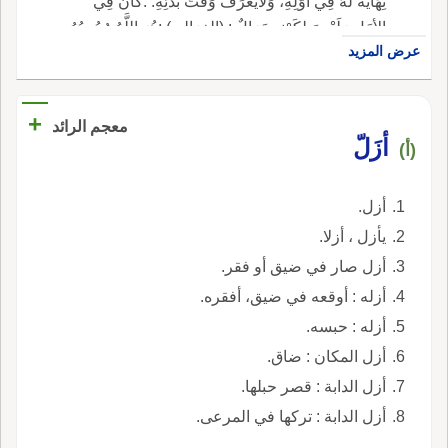
نِهَايَةَ لَهُ فِي أَوَّلِهِ، وَلاَيُعْرَفُ وَقْتُ بَدْئِهِ. :كَانَ فِي
الأزَلِ وَلَيْسَ لِكَوْنِهِ زَوَالٌ : (الغزالي) :هُوَ اللَّهُ وُجُودُهُ
عرض المزيد
فِي الأزَلِ وَالأَبَدِ وَاجِبٌ : (الغزالي).
+
معجم الرائد
أزَلّ
(أ)
أزل.
يأزل ، أزلا.
أزل صار في ضيق أو فقر.
أزله : أوقعه في ضيق، أفقره.
أزله : حبسه.
أزل المكان : ضاق.
أزل الدابة : قصر حبلها.
أزل الدابة : تركها في المرعى.