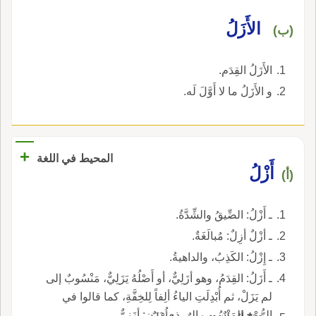
الأَزَلُ
(ب)
الأَزَلُ القِدَم.
و الأَزَلُ ما لا أَوَّلَ لَه.
+
المحيط في اللغة
أَزْلُ
(أ)
ـ أَزْلُ: الضِّيقُ والشِّدَّةُ.
ـ أزْلٌ أزِلٌ: مُبالَغَةٌ.
ـ إِزْلُ: الكَذِبُ، والداهيةُ.
ـ أَزَلُ: القِدَمُ، وهو أزَلِيٌّ، أو أَصْلُهُ يَزَلِيٌّ، مَنْسُوبٌ إلى
لم يَزَلْ، ثم أُبْدِلَتِ الياءُ ألِفاً لِلخِفَّةِ، كما قالوا في
الرُّمْحِ المَنْسُوبِ إلى ذي يَزَنٍ: أزَنِيٌّ.