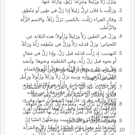
ويَزَلُّ زَلاًّ وزَلِيلاً ومَزِلَّة: زَلِقَ، وأَزَلَّهُ عنها.
وزَلَلْت يا فلان تَزِلُّ زَلِيلاً إِذا زَلَّ في طِين أَو مَنْطِق.
وقال الفراء زَلِلْت، بالكسر، تَزَلُّ زَلَلاٌ، والاسم الزَّلَّة
والزِّلِّيلى.
وزَلّ في الطين زَلاًّ وزَلِيلاً وزُلُولاً؛ هذه الثلاثة عن
اللحياني؛ وزَلَّ قَدَمُه زَلاًّ وزَلَّ في مَنْطِقه زَلَّةً وزَلَلاً.
التهذيب: إِذ زَلَّت قَدَمُه قيل زَلَّ، وإِذا زَلَّ في مَقالٍ
أَو نحوه قيل زَلّ زَلَّة، وفي الخَطيئة ونحوها؛ وأَنشد
هَلاْ على غَيْرِي جَعَلْتَ الزَّلَّه فَسَوْفَ أَعْلُو بالحُسَام
وفسره ثعلب فقال أَزَلَّهما في الرأْي، وقال
القُلَّ وزَلَّ في رَأْيِه ودِينِه يَزَلُّ زَلاًّ وزَلَلاً وزُلُولاً وزِلِّيل
اللحياني: أَزَلهما.
تُمَدُّ وتقصر؛ عن اللحياني، وأَزَلَّه هو واسْتَزَلَّهُ غيرُه،
وفي حديث عبد الله بن أَب سَرْح: فأُزَلَّه الشيطانُ
وكذل زَلَّ في المَزَِلَّة وأَزَلَّ فلان فلاناً عن مكانه
فلَحِق بالكُفَّار أَي حَمَله على الزَّلَل وهو الخَطَأ
إِزْلالاً وأَزَالَه وقرئ: فأَزَلَّهما الشيطانُ عنها، وقرئ:
والذنب.
ومَقامٌ زُلُّ: يُزَلُّ فيه، ومَقامةٌ زُلُّ كذلك وزُخْلُوقة
فأَزالَهُما، أَي فنَحّاهما وقيل: أَزَلَّهما الشيطان أَي
زُلٌّ أَي زَلَقٌ؛ قال لِمَنْ زُحْلُوقةٌ زُلُّ بها العَيْنانِ تَنْهَلُّ
كَسَبَهما الزَّلَّة.
ويروى زُحْلُوفَةٌ؛ وقال الكميت ووَصْلُهُنَّ الصِّبَا إِنْ
والمَزَلَّة الزَّلَل في الدَّحْض.
كُنْتَ فاعِلَه وفي مَقَام الصِّبَا زُحْلُوقَةٌ زَلَلُ والمَزَلَّة
والزَّلَل: مثل الزَّلَّة في الخَطَإِ؛ ومكان زَلُولٌ