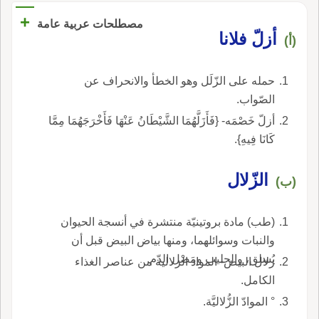
شَمِر ولم يعرفه أَبو سعيد والأَزَلُّ: الخفيف الوَرِكَين.
+
مصطلحات عربية عامة
أزلّ فلانا
(أ)
حمله على الزّلَل وهو الخطأ والانحراف عن
الصّواب.
أزلّ خَصْمَه- {فَأَزَلَّهُمَا الشَّيْطَانُ عَنْهَا فَأَخْرَجَهُمَا مِمَّا
كَانَا فِيهِ}.
الزّلال
(ب)
(طب) مادة بروتينيّة منتشرة في أنسجة الحيوان
والنبات وسوائلهما، ومنها بياض البيض قبل أن
يُسلق، والحليب ومَصْل الدّم.
زلال البيض- المواد الزلالية من عناصر الغذاء
الكامل.
° الموادّ الزُّلاليَّة.