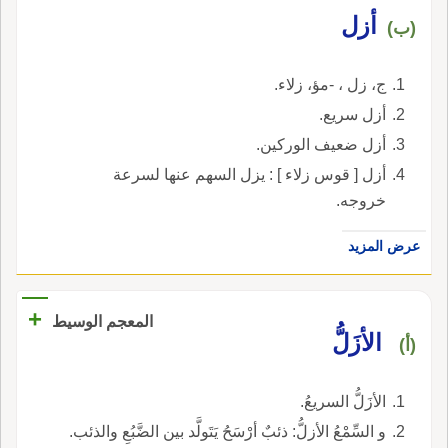
أزل
(ب)
ج، زل ، -مؤ، زلاء.
أزل سريع.
أزل ضعيف الوركين.
أزل [ قوس زلاء ] : يزل السهم عنها لسرعة
خروجه.
عرض المزيد
+
المعجم الوسيط
الأزَلُّ
(أ)
الأزَلُّ السريعُ.
و السِّمْعُ الأزلُّ: ذئبٌ أرْسَحُ يَتَولَّد بين الضَّبُعِ والذئب.