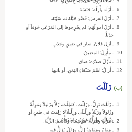
ـ سَنَةٌ أزُولٌ: شديدةٌ، ج: أُزْلٌ.
ـ أزَلَه يأْزِلُه: حَبَسَهُ.
ـ أزَلَ الفرسَ: قَصَّرَ حَبْلَهُ ثم سَيَّبَهُ.
ـ أزَلَ أموالَهُم: لم يخْرِجوها إلى المَرْعَى خَوْفاً أو
جَدْباً.
ـ أزَلَ فلانٌ: صار في ضِيقٍ وجَدْبٍ.
ـ مأْزِلُ: المَضِيقُ.
ـ تأَزَّلَ صَدْرُه: ضاق.
ـ أَزالُ: اسْمُ صَنْعَاءِ اليَمَنِ، أو بانيها.
زَلَلْتَ
(ب)
ـ زَلَلْتَ تَزِلُّ، وزَلِلْتَ، كمَلِلْتَ، زَلاًّ وزَليلاً ومَزِلَّةً
وزُلولاً وزَلَلاً وزِلِّيلَى وزِلِّيلَاءُ: زَلِقتَ في طينٍ أو
مَنْطِقٍ، وأزَلَّهُ غيرُهُ، واسْتَزَلَّهُ.
ـ مَزَلَّةُ ومَزِلَّةُ: مَوْضِعُه، والاسمُ: الزَّلَّةُ.
ـ مَقامٌ ومَقامَةٌ زُلٌّ، وزَلَلٌ: يُزَلُّ فيه.