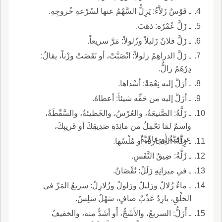
ـ قَوْسٌ زَلاَّءُ: يَزِلُّ السَّهْمُ عنها لسُرْعةِ خُروجِهِ.
ـ زَلَّ عُمْرُه: ذهَبَ.
ـ زَلَّ فلانٌ زَليلاً وزُلولاً: مَرَّ سريعاً.
ـ زَلَّ الدراهِمُ زلولاً: انْصَبَّتْ، أو نَقَصَتْ وزْناً، يقالُ:
دِرْهَمٌ زالٌّ.
ـ أزَلَّ إليه نِعْمَةً: أسْداها.
ـ أزَلَّ إليه من حَقِّه شيئاً: أعطاهُ.
ـ زَلَّةُ: الصَّنيعَةُ، والعُرْسُ، والخَطيئةُ، والسَّقْطَةُ،
واسمٌ لمَا تَحْمِلُ من مائِدَةِ صَدِيقِكَ أو قَريبِكَ،
عراقِيَّةٌ أَو عامِّيَّةٌ.
ـ زِلَّةُ: الحِجَارةُ، أَو مُلْسُها.
ـ زُلَّةُ: ضِيقُ النَّفَسِ.
ـ في ميزانِهِ زَلَلٌ: نُقْصَانٌ.
ـ ماءٌ زُلالٌ وزَليلٌ وزَلولٌ وزُلازِلُ: سريعُ المَرِّ في
الحَلْقِ، بارِدٌ عَذْبٌ صافٍ، سَهْلٌ سَلِسٌ.
ـ أَزَلُّ: السريعُ، والأَشَجُّ، أَو أشَدُّ منه، والخفيفُ