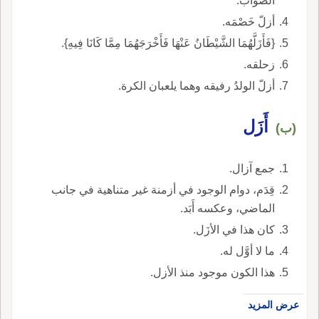
الصّواب.
أزلّ خَصْمَه.
{فَأَزَلَّهُمَا الشَّيْطَانُ عَنْهَا فَأَخْرَجَهُمَا مِمَّا كَانَا فِيهِ}.
زحلقه.
أزلّ الولدُ رفيقه وهما يلعبان الكرة.
أَزَل
(ب)
جمع آزال.
قِدَم، دوام الوجود في أزمنة غير متناهية في جانب
الماضي، وعكسه أَبَد.
كان هذا في الأزَل.
ما لا أوَّل له.
هذا الكون موجود منذ الأزل.
عرض المزيد