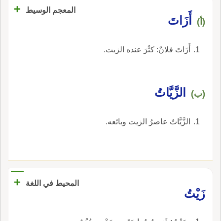
+
المعجم الوسيط
أَزَاتَ
(أ)
أَزَاتَ فلانٌ: كثُرَ عنده الزيت.
الزَّيَّاتُ
(ب)
الزَّيَّاتُ عاصرُ الزيت وبائعه.
+
المحيط في اللغة
زَيْتُ