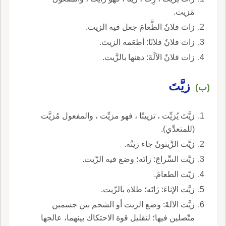
مَزيت.
زاتَ فلانٌ الطَّعامَ جعل فيه الزيت.
زاتَ فلانٌ فلانًا: أطعَمه الزيتَ.
زات فلانٌ الآلَةَ: دهنها بالزَّيت.
زيَّتَ
(ب)
زيَّتَ يُزيِّت ، تزييتًا ، فهو مزيِّت ، والمفعول مُزيَّت
(للمتعدِّي).
زيَّت الزَّيتونُ جاء زيتُه.
زيَّت السِّراجَ: زاتَه؛ وضع فيه الزّيت.
زيّت الطعامَ.
زيَّت الإناءَ: زَاتَه؛ طلاه بالزّيت.
زيَّت الآلةَ: وضع الزيت أو الشحم بين جسمين
متّصلين فيها؛ لتقليل قوة الاحتكاك بينهما، عالجها