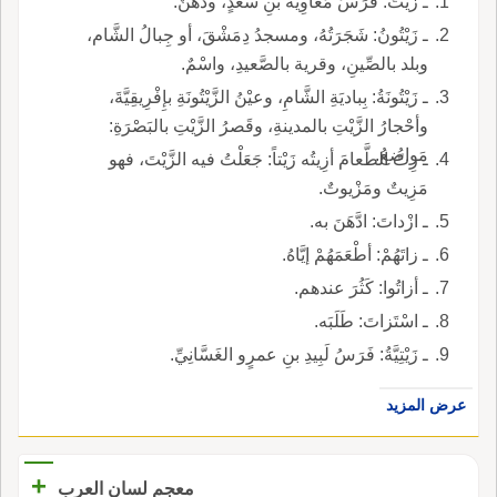
ـ زَيْتُ: فَرَسُ مُعاوِيَةَ بنِ سَعْدٍ، ودُهْنٌ.
ـ زَيْتُونُ: شَجَرَتُهُ، ومسجدُ دِمَشْقَ، أو جِبالُ الشَّام،
وبلد بالصِّينِ، وقرية بالصَّعيدِ، واسْمٌ.
ـ زَيْتُونَةُ: بِباديَةِ الشَّامِ، وعيْنُ الزَّيْتُونَةِ بإِفْرِيقِيَّةَ،
وأحْجارُ الزَّيْتِ بالمدينةِ، وقَصرُ الزَّيْتِ بالبَصْرَةِ:
مَواضعُ.
ـ زِتُّ الطَّعامَ أزِيتُه زَيْتاً: جَعَلْتُ فيه الزَّيْتَ، فهو
مَزِيتٌ ومَزْيوتٌ.
ـ ازْداتَ: ادَّهَنَ به.
ـ زاتَهُمْ: أطْعَمَهُمْ إيَّاهُ.
ـ أزاتُوا: كَثُرَ عندهم.
ـ اسْتَزاتَ: طَلَبَه.
ـ زَيْتِيَّةُ: فَرَسُ لَبِيدِ بنِ عمرٍو الغَسَّانِيِّ.
عرض المزيد
+
معجم لسان العرب