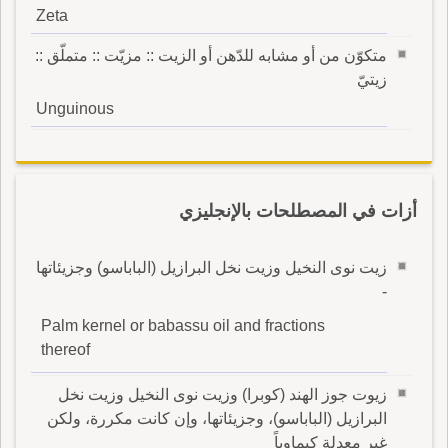
Zeta
متكوّن من أو مشابه للدّهن أو الزيت :: مزيّت :: متملّق ::
زيتيّ
Unguinous
أزات في المصطلحات بالإنجليزي
زيت نوى النخيل وزيت نخل البرازيل (الباباسو) وجزيئاتها
-
Palm kernel or babassu oil and fractions
thereof
زيوت جوز الهند (كوبرا) وزيت نوى النخيل وزيت نخل
البرازيل (الباباسو)، وجزيئاتها، وإن كانت مكررة، ولكن
غير معدلة كيماوياً