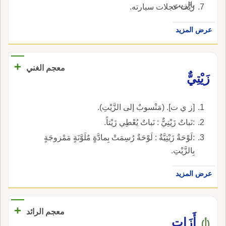
بالزيت.
زيَّت عجلات سيارته.
عرض المزيد
+
معجم الغني
زَيْتِيٌّ
[ز ي ت]. (مَنْسوبٌ إلى الزَّيْتِ).
:نَباتٌ زَيْتِيٌّ : نَباتٌ يُعْطِي زَيْتاً.
:لَوْحَةٌ زَيْتِيَّةٌ : لَوْحَةٌ رُسِمَتْ بِمادَّةٍ مُلَوَّنَةٍ مَمْزوجَةٍ
بِالزَّيْتِ.
عرض المزيد
+
معجم الرائد
أَزَات
(أ)