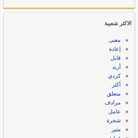
الاكثر شعبية
معنى
إعادة
قابل
أريد
كردي
أكثر
متعلق
مرادف
عامل
شجرة
مثير