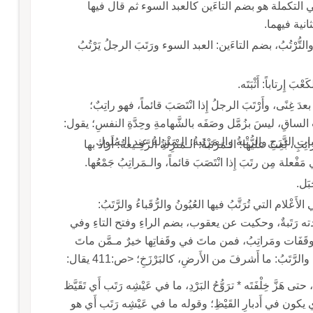
والترتب التراب ] في التكملة هو بضم التاءَين كالعبد السوء ثم قال فيها
انية فيهما.
لتُّرْتُبُ، بضم التاءَين: العبد السوء ورَتَبَ الرجلُ يَرْتُبُ
ْبَ إِرتاباً: أَثْبَتَه.
أَرْتَبَ الرجلُ إِذا سأَل بعدَ غِنًى، وأَرْتَبَ الرجلُ إِذا انْتَصَبَ قائماً، فهو راتِبٌ؛
ْبِ الساقِ، ليسَ بزُمَّل وصَفَه بالشَّهامةِ وحِدَّةِ النفسِ؛ يقول:
تِ الدَّرَجِ والرُّتْبةُ والـمَرْتَبةُ: الـمَنْزِلةُ عند الـمُلوكِ
عِثَ عليها؛ الـمَرْتَبةُ: الـمَنْزِلةُ الرَّفِـيعةُ؛ أَراد بها
 والـمَراتِبُ جَمْعُها.
بَل.
وقال الخليل: الـمَراتِبُ في الجَبل والصَّحارِي: هي الأَعْلام التي تُرَتَّبُ فيها العُيُونُ والرُّقَباءُ والرَّتَبُ:
احدته رَتَبةٌ، وحكيت عن يعقوب، بضم الراءِ وفتح التاءِ وفي
 وقَفَات ومَراتِبُ، فمن ماتَ في وقَفاتِها خيرٌ مـمَّن ماتَ
في مَراتِـبها الـمَراتِبُ: مَضايِقُ الأَوْدية في حُزُونةٍ والرَّتَبُ: ما أَشرفَ من الأَرضِ، كالبَرْزَخِ؛ <ص:411 يقال:
قال ذو الرمة، يصف الثور الوحشي تَقَيَّظَ الرَّمْلَ، حتى هَزَّ خِلْفَتَه * ترَوُّحُ البَرْدِ، ما في عَيْشِه رَتَب أَي تَقَيَّظ
هذا الثورُ الرَّمْل، حتى هَزَّ خِلْفَتَه، وهو النباتُ الذي يكون في أَدبارِ القَيْظِ؛ وقوله ما في عَيْشِه رَتَب أَي هو