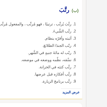
رتَّبَ
(ب)
رتَّبَ يُرتِّب ، ترتيبًا ، فهو مُرتِّب ، والمفعول مُرتَّب
رتَّب الشَّيءَ.
أثبته وأقرّه بنظام.
رتّب الجندَ/ الطلائعَ.
رتّب له مائةَ جنيهٍ في الشَّهر.
نسَّقه، نظّمه ووضعه في موضعه.
رتَّب كتبَه في الخزانة.
رتَّب أفكارَه قبل عرضها.
رتَّب برنامجَ الزيارة.
عرض المزيد