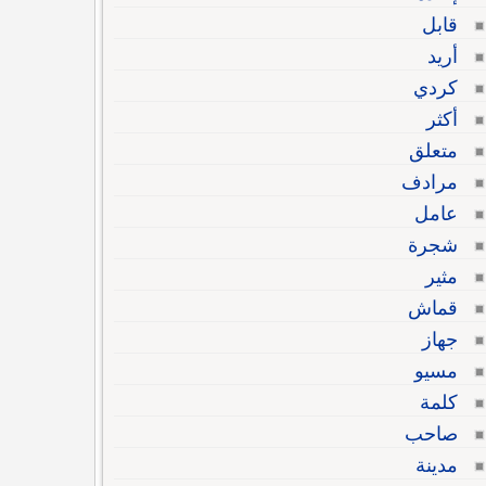
قابل
أريد
كردي
أكثر
متعلق
مرادف
عامل
شجرة
مثير
قماش
جهاز
مسيو
كلمة
صاحب
مدينة