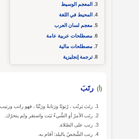
المعجم الوسيط
المحيط في اللغة
معجم لسان العرب
مصطلحات عربية عامة
مصطلحات مالية
ترجمة إنجليزية
رتَبَ
(أ)
رتَبَ يَرتُب ، رُتوبًا ورَتابةً ورَتْبًا ، فهو راتب ور
رتَب الأمرُ أو الشَّيءُ ثبَت واستقر ولم يتحرّك.
رتب على الصّلاة.
رتب الشَّخصُ بالبلد: أقام به.