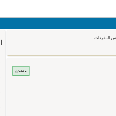
وس المفردات
ا
بلا تشكيل