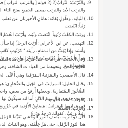
والتُّرْتَبُ: التُّرابُ(2 (2 قوله [ 
والترتب الأبد والترتب بمعنى الجميع بفتح التاء الث
) لثَباتِه، وطُولِ بَقائه؛ هاتانِ الأَخيرتان عن ثعلب وا
رَتْباً: انْتَصَبَ.
ورَتَبَ الكَعْبُ رُتُوباً: انْتَصَبَ وثَبَتَ وأَرْتَبَ الغُلامُ الكَع
التهذيب، عن ابن الأَعرابي: 
وأَنشد وإِذا يَهُبُّ من الـمَنامِ، رأَيتَه * كرُتُوبِ كَع
هو أَبداً مُسْتَيْقِظٌ مُنْتَصِبٌ والرَّتَبَةُ: الواحدة من رَتَبا
وفي الحديث: مَن ماتَ على مَرْتَبةٍ من هذه الـمَراتِبِ، بُ
ونحوها.
الغَزْوَ والحجَّ، ونحوهما من العبادات الشاقة، وهي مَفْعلة مِن رتَبَ إِذا انْتَصَبَ قائماً،
قال الأَصمعي: والـمَرْتبةُ الـمَرْقَبةُ وهي أَعْلَى الجَ
الصُّخُورُ الـمُتقارِبةُ، وبعضُها أَرفعُ من بعض، و
حديث حذيفة، قال يومَ الدَّارِ: أَما انه سيكُونُ لها
والرَّتَبُ: عَتَبُ الدَّرَجِ.
والرَّتَب: الشدّةُ.
رَتَبةٌ ورَتَبٌ، كقولك دَرَجةٌ ودَرَجٌ.