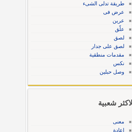
طريقة تدلى الشىء
عرض فى
عرين
علّق
لصق
لصق على جدار
مقدمات منطقية
نكس
وصل حبلين
لاكثر شعبية
معنى
إعادة