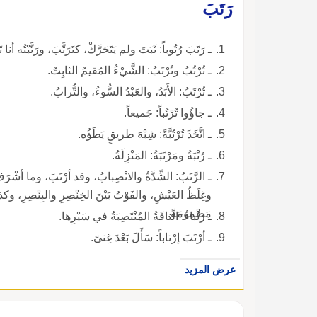
رَتَبَ
ـ رَتَبَ رُتُوباً: ثَبَتَ ولم يَتَحَرَّكْ، كتَرَتَّبَ، ورَتَّبْتُه أنا تَ
ـ تُرْتُبُ وتُرْتَبُ: الشَّيْءُ المُقيمُ الثابِتُ.
ـ تُرْتَبُ: الأَبَدُ، والعَبْدُ السُّوءُ، والتُّرابُ.
ـ جاؤُوا تُرْتُباً: جَميعاً.
ـ اتَّخَذَ تُرْتُبَّةً: شِبْهَ طريقٍ يَطَؤُه.
ـ رُتْبَةُ ومَرْتَبَةُ: المَنْزِلَةُ.
ـ الرَّتَبُ: الشِّدَّةُ والانْصِبابُ، وقد أرْتَبَ، وما أشْر
وغِلَظُ العَيْشِ، والفَوْتُ بَيْنَ الخِنْصِرِ والبِنْصِرِ، وك
مَضْمومَةً.
ـ رَتْباءُ: الناقَةُ المُنْتَصِبَةُ في سَيْرِها.
ـ أرْتَبَ إرْتاباً: سَأَلَ بَعْدَ غِنىً.
عرض المزيد