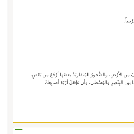
رْتيباً.
َفَ من الأَرْضِ، والصُّخورُ المُتقارِبَةُ بعضُها أرْفَعُ من بَعْضٍ،
ذا بين البِنْصِرِ والوُسْطى، وأن تَجْعَلَ أرْبَعَ أصابِعِكَ