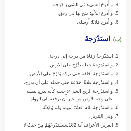
و أُدرَجَ الشيء في الشيءِ: دَرَجه.
و أُدرَجَ الدَّلْوَ: متح بها في رفق.
و أُدرَجَ فلانًا: أَرسله.
استَدْرَجهُ
(ب)
استَدْرَجهُ رَقاهُ من درجة إلى درجة.
و استَدْرَجهُ جعله تدَّرُج على الأرض.
و استَدْرَجهُ أقلقه حتى تركه يَدْرُجُ على الأرض.
و استَدْرَجهُ فلانًا: خَدَعَهُ حتى حمله على أن يدرج.
و استَدْرَجهُ الريح الشيء: جعله كأَنه يدرج نفسه
على وجه الأرض من غير أْن ترفعه إلى الهواه.
و استَدْرَجهُ الله العبْدَ: أمهله ولم يُباغِتْهُ.
وفي التنزيل.
العزيز: الأعراف آية 182سَنَسْتَدْرِجُهُمْ مِنْ حَيْثُ لا