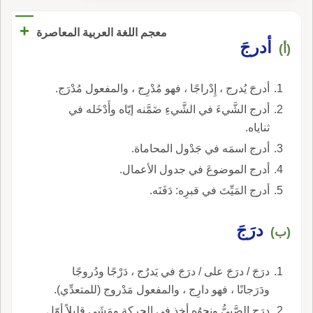
+
معجم اللغة العربية المعاصرة
أدرجَ
(أ)
أدرجَ يُدرج ، إِدْراجًا ، فهو مُدْرِج ، والمفعول مُدْرَج.
أدرج الشَّيءَ في الشَّيءِ ضَمَّنه إيّاه وأَدْخَله في
ثناياه.
أدرج اسمَه في جَدْول المحاماة.
أدرج الموضوعَ في جدول الأعمال.
أدرج المَيِّتَ في قبرِه: دَفَنَه.
درَجَ
(ب)
درَجَ / درَجَ على / درَجَ في يَدرُج ، دَرْجًا ودُروجًا
ودَرَجانًا ، فهو دارِج ، والمفعول مَدْروج (للمتعدِّي).
درَج الصَّبيُّ ونحوُه أخذ في الحركة ومَشَى قليلاً أوّل