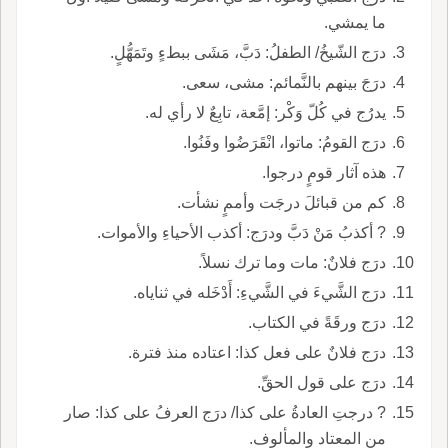
ما يمشي.
درَج الشّيخُ/ الطفلُ: دَبَّ، مَشَى ببطءٍ وتَمَهُّلٍ.
درَجَ بينهم بالنَّمائم: مشى، سعى.
يدرُج في كُلّ وَكْر: إمَّعة، تابِعٌ لا رأي له.
درَج القومُ: ماتوا، انْقَرَضُوا وفَنُوا.
هذه آثار قومٍ درجوا.
كم من قبائلَ درجَت وأممٍ نشأت.
? أكذبُ مَنْ دَبَّ ودرَج: أكذب الأحياءِ والأموات.
درَج فلانٌ: مات وما ترك نسلاً.
درَج الشَّيءَ في الشَّيءِ: أَدْخَله في ثناياه.
درَج ورقَةً في الكتاب.
درَج فلانٌ على فعل كذا: اعتاده منذ فترة.
درَج على قول الحقِّ.
? درجتِ العادةُ على كذا/ درَج العرفُ على كذا: صار
من المعتاد والمألوف.