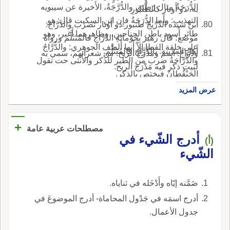
الدُّرَجَةُ مثال رُطَبَةٍ، والدُّرَّجَةُ، الأَخيرة عن سيبويه
به، ذو أَوتار كالطُّنْبُورِ.
التهذيب: وأَما الدُّرَجَةُ فإِن ابن السكيت قال: هو
ابن سيده الدِّرِّيجُ طنبور ذو أَوتار تضرب والدَّرَّاج:
طائر أَسود باطن الجناحين، وظاهرهما أَغبر، وهو
موضع؛ قال زهير بِحَوْمانَةِ الدَّرَّاجِ فالمُتَثَلَّم ورواه
على خلقة القطا إِلاَّ أَنها أَلطف الجوهري: والدُّرَّاجُ
أَهل المدينة: بالدَّرَّاج فالمُتَثَلَّم.
ودُرَّاجٌ: اسم ومَدْرَجُ الريح: من شعرائهم، سمي به
والدُّرَّاجَةُ ضرب من الطير للذكر والأُنثى حت تقول
لبيت ذكر فيه مَدْرَج الريح.
الحَيْقُطانُ فيختص بالذكر.
عرض المزيد
+
مصطلحات عربية عامة
أدرج الشّيء في
(أ)
الشّيء
ضَمَّنه إيّاه وأَدْخَله في ثناياه.
أدرج اسمَه في جَدْول المحاماة- أدرج الموضوعَ في
جدول الأعمال.