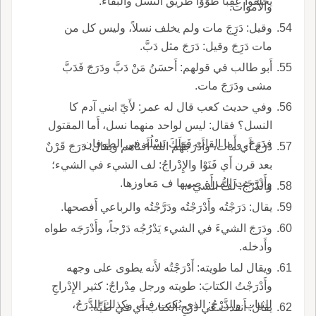
يخلفوا عَقِباً طَوَوْا طريق النسل والبقاء.
والأَموات.
وقيل: دَرَِجَ مات ولم يخلف نسلاً، وليس كل من
مات دَرَِجَ وقيل: دَرَجَ مثل دَبَّ.
أَبو طالب في قولهم: أَحسَنُ مَنْ دَبَّ ودَرَجَ فَدَبَّ
مشى ودَرَجَ مات.
وفي حديث كعب قال له عمر: لأَيّ ابني آدم كا
النسل؟ فقال: ليس لواحد منهما نسل، أَما المقتول
فدَرَجَ، وأَما القات فَهَلَكَ نَسْلُه في الطوفان.
دَرَجَ أَي مات، وأَدْرَجَهُم الله أَفناهم ويقال: دَرَجَ قَرْنٌ
بعد قرن أَي فَنَوْا والإِدْراجُ: لف الشيء في الشيء؛
وأَدْرَجَتِ المرأَة صبيها ف مَعاوزها.
والدَّرْجُ: لَفُّ الشيء.
يقال: دَرَجْتُه وأَدْرَجْتُه ودَرَّجْتُه والرباعي أَفصحها.
ودَرَجَ الشيءَ في الشيء يَدْرُجُه دَرْجاً، وأَدْرَجَه طواه
وأَدخله.
ويقال لما طويته: أَدْرَجْتُه لأَنه يطوى على وجهه
وأَدْرَجْتُ الكتابَ: طويته ورجل مِدْراجٌ: كثير الإِدْراجِ
للثياب والدَّرْجُ: الذي يُكتب فيه، وكذلك الدَّرَجُ،
يقال: أَنقذت في دَرْجِ الكتاب أَي في طَيِّه.