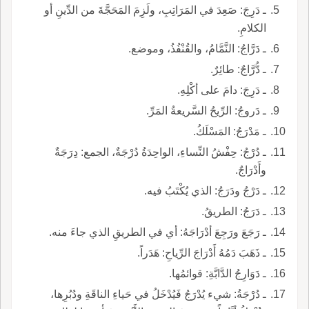
ـ دَرِجَ: صَعِدَ في المَرَاتِبِ، ولَزِمَ المَحَجَّةَ من الدِّينِ أو
الكلامِ.
ـ دَرَّاجُ: النَّمَّامُ، والقُنْفُذُ، وموضع.
ـ دُّرَّاجٌ: طائِرٌ.
ـ دَرِجَ: دامَ على أكْلِهِ.
ـ دَروجُ: الرِّيحُ السَّريعةُ المَرِّ.
ـ مَدْرَجُ: المَسْلَكُ.
ـ دُرْجُ: حِفْشُ النِّساءِ، الواحِدَةُ دُرْجَةٌ، الجمع: دِرَجَةٌ
وأَدْرَاجٌ.
ـ دَرْجُ ودَرَجُ: الذي يُكْتَبُ فيه.
ـ دَرَجُ: الطريقُ.
ـ رَجَعَ ورَجِعَ أدْرَاجَهُ: أي في الطريقِ الذي جاءَ منه.
ـ ذَهَبَ دَمُهُ أَدْرَاجَ الرِّياحِ: هَدَراً.
ـ دَوَارِجُ الدَّابَّةِ: قوائمُها.
ـ دُرْجَةُ: شيء يُدْرَجُ فَيُدْخَلُ في حَياءِ الناقَةِ ودُبُرِها،