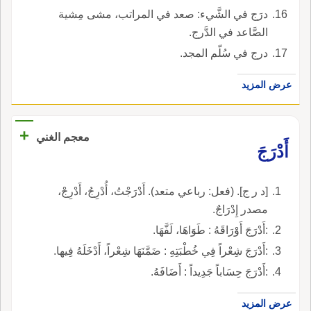
درَج في الشَّيء: صعد في المراتب، مشى مِشية
الصَّاعد في الدَّرج.
درج في سُلّم المجد.
عرض المزيد
+
معجم الغني
أَدْرَجَ
[د ر ج]. (فعل: رباعي متعد). أَدْرَجْتُ، أُدْرِجُ، أَدْرِجْ،
مصدر إِدْرَاجٌ.
:أَدْرَجَ أَوْرَاقَهُ : طَوَاهَا، لَفَّهَا.
:أَدْرَجَ شِعْراً فِي خُطْبَتِهِ : ضَمَّنَهَا شِعْراً، أَدْخَلَهُ فِيها.
:أَدْرَجَ حِسَاباً جَدِيداً : أَضَافَهُ.
عرض المزيد