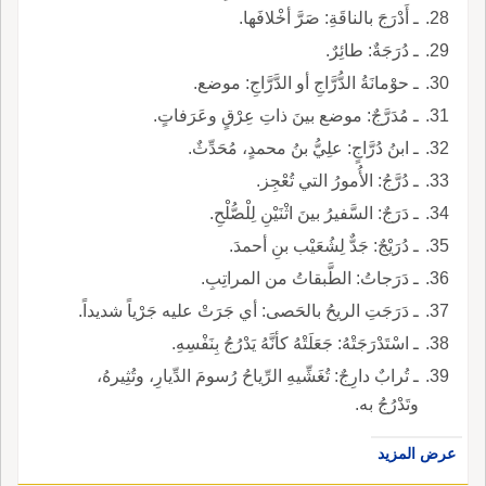
ـ أَدْرَجَ بالناقَةِ: صَرَّ أخْلافَها.
ـ دُرَجَةٌ: طائِرٌ.
ـ حوْمانَةُ الدُّرَّاجِ أو الدَّرَّاجِ: موضع.
ـ مُدَرَّجٌ: موضع بينَ ذاتِ عِرْقٍ وعَرَفاتٍ.
ـ ابنُ دُرَّاجٍ: علِيُّ بنُ محمدٍ، مُحَدِّثٌ.
ـ دُرَّجُ: الأُمورُ التي تُعْجِز.
ـ دَرَجٌ: السَّفيرُ بينَ اثْنَيْنِ لِلْصُّلْحِ.
ـ دُرَيْجٌ: جَدٌّ لِشُعَيْب بنِ أحمدَ.
ـ دَرَجاتُ: الطَّبقاتُ من المراتِبِ.
ـ دَرَجَتِ الريحُ بالحَصى: أي جَرَتْ عليه جَرْياً شديداً.
ـ اسْتَدْرَجَتْهُ: جَعَلَتْهُ كأنَّهُ يَدْرُجُ بِنَفْسِهِ.
ـ تُرابٌ دارِجٌ: تُغَشِّيهِ الرِّياحُ رُسومَ الدِّيارِ، وتُثِيرهُ،
وتَدْرُجُ به.
عرض المزيد