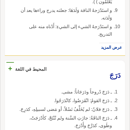
يَعْلَمُون ) ).
و استَدْرَجهُ الناقة وَلَدَهَا: جعلته يدرج وراءها يعد أن
وَلَدَته.
و استَدْرَجهُ الشيء إلى الشيءِ: أَدْناه منه على
التدريج.
عرض المزيد
+
المحيط في اللغة
دَرَجَ
ـ دَرَجَ دُروجاً ودَرَجَاناً: مشى.
ـ دَرَجَ القومُ: انْقَرَضُوا، كانْدَرَجُوا.
ـ دَرَجَ فلانٌ: لم يُخَلِّفُ نَسْلاً، أو مَضى لسبيلِهِ، كدَرِجَ.
ـ دَرَجَ الناقَةُ: جازَتِ السَّنة ولم تُنْتَجْ، كأدْرَجَتْ،
وطَوى، كدَرَّجَ وأَدْرَجَ.