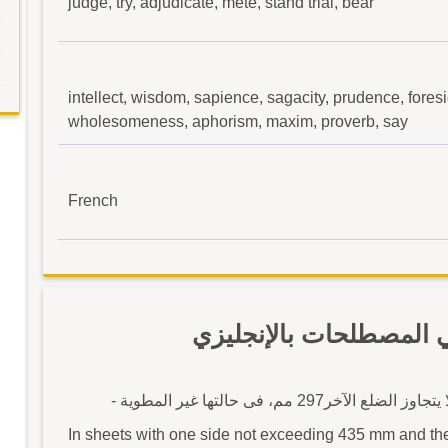
judge, try, adjudicate, mete, stand trial, bear
intellect, wisdom, sapience, sagacity, prudence, foresi
wholesomeness, aphorism, maxim, proverb, say
French
ي المصطلحات بالإنجليزي
In sheets with one side not exceeding 435 mm and the