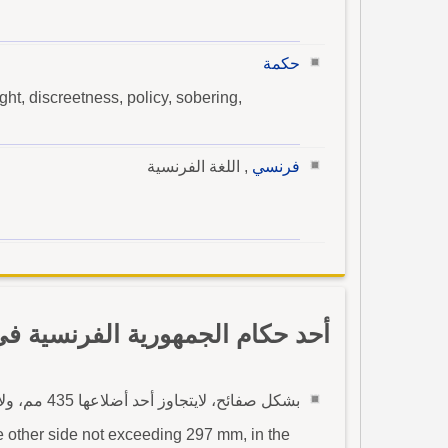
حكمة
ght, discreetness, policy, sobering,
فرنسي
, اللغة الفرنسية
أحد حكام الجمهورية الفرنسية ف
بشكل صفائح، لايتجاوز أحد أضلاعها 435 مم، ولا يتجاوز الضلع الآخر297 مم، فى حالتها غير المطوية -
 other side not exceeding 297 mm, in the