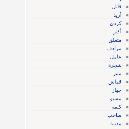
قابل
أريد
كردي
أكثر
متعلق
مرادف
عامل
شجرة
مثير
قماش
جهاز
مسيو
كلمة
صاحب
مدينة