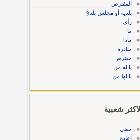
المقترض
بلدية أو مجلس بلديّ
رأي
ما
ماذا
مبادرة
مقترض
يا له من
يا لها من
لاكثر شعبية
معنى
إعادة