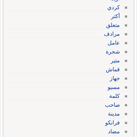
كردي
أكثر
متعلق
مرادف
عامل
شجرة
مثير
قماش
جهاز
مسيو
كلمة
صاحب
مدينة
فرانكو
مضاد