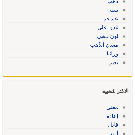
ذهب
سنة
عسجد
غدق على
لون ذهبي
معدن الذّهب
وراثيا
يغير
الاكثر شعبية
معنى
إعادة
قابل
أريد