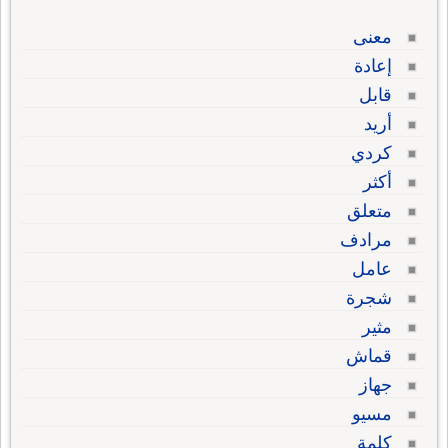
معنى
إعادة
قابل
أريد
كردي
أكثر
متعلق
مرادف
عامل
شجرة
مثير
قماش
جهاز
مسيو
كلمة