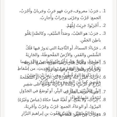
ـ جَرَبُ: معروف،جَرِبَ فهو جَرِبُ وجَربانُ وأجْرَبُ،
الجمع: جُرْبٌ وجَرْبَى وجِرابٌ وأَجارِبُ.
ـ أَجْرَبُوا: جَرِبَتُ إبِلُهُمْ.
ـ جَرَبُ: هو العَيْبُ، وصَدَأُ السَّيْفِ، وكالصَّدإِ يَعْلُو
باطِنَ الجَفْنِ.
ـ جَرْباءُ: السماءُ، أو النَّاحِيةُ التي يَدورُ فيها فَلَكُ
الشَّمْسِ والقَمَرِ، والأرْضُ المَقْحوطَةُ، والجَارِيَةُ
المَليحَةُ، وقَرْيَةٌ بِجَنْبِ أَذْرُحَ، وغَلِطَ مِنْ قال: بينهما
ـ جَرِيبُ: مِكْيَالٌ قَدْرُ أَرْبَعَةِ أَقْفِزَةٍ، الجمع: أَجْرِبَةٌ
ثلاثةُ أيامٍ، وإنما الوَهَمُ مِنْ رُواةِ الحَدِيثِ، من إسْقاطِ
وجُرْبانٌ، والمَزْرَعَةُ، والوادي، ووادٍ.
زيادةٍ ذَكَرَهَا الدارَقُطْنِيُّ، وهي: ' ما بَيْنَ نَاحِيَتَيْ
ـ جِربَةُ: المَزْرَعَةُ، والقَرَاحُ من الأرْضِ، أو المُصْلَحةُ
حَوْضِي كما بَيْنَ المَدينةِ وجَرْباءَ وأَذْرُحَ'.
لِزَرْعٍ أو غَرْسٍ، وجِلْدَةٌ أو بارِيَّةٌ تُوضَعُ على شفِيرِ
البِئْرِ لِئَلاَّ يَنْتَثِرَ الماءُ في البِئْرِ، أو تُوضَعُ في الجَدْوَلِ
ـ جَربَةُ: قرية بالمَغْرِب.
ليَتَحَدَّرَ عليها الماءُ.
ـ جِرابُ، ولا يُفْتَحُ، أو لُغَيَّةٌ فيما حكاهُ (عِياضٌ وغَيْرُهُ)
المِزْوَدُ، أو الوِعاءُ، الجمع: جُرُبٌ وجُرْبٌ وأجْرِبَةٌ،
ووِعاءُ الخُصْيَتَيْنِ، ولَقَبُ يَعْقُوبَ بنِ إبراهيمَ البَزَّارِ
ـ جِرابُ مِنَ البِئْرِ: اتِّساعُها.