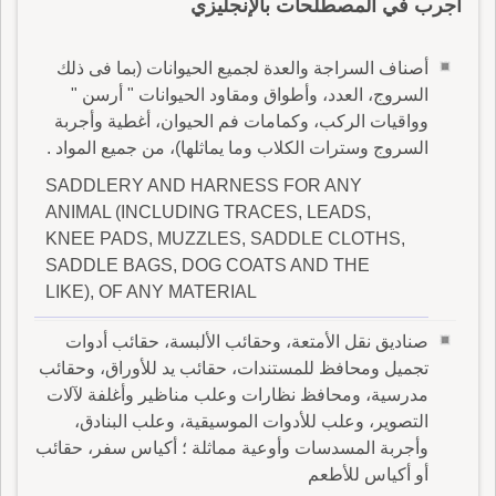
أجرب في المصطلحات بالإنجليزي
أصناف السراجة والعدة لجميع الحيوانات (بما فى ذلك
السروج، العدد، وأطواق ومقاود الحيوانات " أرسن "
وواقيات الركب، وكمامات فم الحيوان، أغطية وأجربة
السروج وسترات الكلاب وما يماثلها)، من جميع المواد .
SADDLERY AND HARNESS FOR ANY
ANIMAL (INCLUDING TRACES, LEADS,
KNEE PADS, MUZZLES, SADDLE CLOTHS,
SADDLE BAGS, DOG COATS AND THE
LIKE), OF ANY MATERIAL
صناديق نقل الأمتعة، وحقائب الألبسة، حقائب أدوات
تجميل ومحافظ للمستندات، حقائب يد للأوراق، وحقائب
مدرسية، ومحافظ نظارات وعلب مناظير وأغلفة لآلات
التصوير، وعلب للأدوات الموسيقية، وعلب البنادق،
وأجربة المسدسات وأوعية مماثلة ؛ أكياس سفر، حقائب
أو أكياس للأطعم