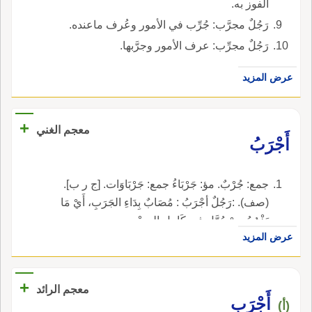
الفوز به.
رَجُلٌ مجرَّب: جُرِّب في الأمور وعُرف ماعنده.
رَجُلٌ مجرِّب: عرف الأمور وجرَّبها.
عرض المزيد
+
معجم الغني
أَجْرَبُ
جمع: جُرْبٌ. مؤ: جَرْبَاءُ جمع: جَرْبَاوَات. [ج ر ب].
(صف). :رَجُلٌ أجْرَبُ : مُصَابٌ بِدَاءِ الجَرَبِ، أَيْ مَا
يَخْرُجُ مِنْ دُمَّل فِي كَامِلِ الجِسْمِ.
عرض المزيد
+
معجم الرائد
أَجْرَب
(أ)