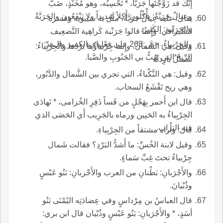
إِنَّكَ قد زَوَّجْتَها جَرَبَّا، * تَحْسِبُه، وهو مُخَنْذٍ، ضَبَّ
وعيالٌ جَرَبَّةٌ: يأْكُلُون أَكلاً شديداً ولا يَنْفَعُون والجَرَبَّةُ
يقال: عليه عِيالٌ جَرَبَّةٌ، مثَّل به سيبويه وفسره
والجَرَنْبة: الكَثيرُ.
السِّيرافي، وإِنما قالوا جَرَنْبة كَراهِية التَّضعِيف
والجِرْبِياءُ، <ص:263 على فِعْلِياء بالكسر والـمَدّ:
وقيل: هي الشَّمالُ، وإِنما جِرْبياؤُها بَرْدُها والجِرْبِياءُ:
الرِّيحُ التي تَهُبُّ بي الجَنُوبِ والصَّبا.
شَمالٌ بارِدةٌ.
وقيل: هي النَّكْباءُ، التي تجري بين الشَّمال والدَّبُور،
وهي ريح تَقْشَعُ السحاب.
قال ابن أَحمر بِهَجْلٍ من قَساً ذَفِرِ الخُزامى، * تَهادَى
الجِرْبِياءُ به الحَنِين ورماه بالجَرِيب أَي الحَصَى الذي
فيه التراب.
قال: وأُراه مشتقاً من الجِرْبِياءِ.
وقيل لابنة الخُسِّ: ما أَشدُّ البَرْدِ؟ فقالت شَمال
جِرْبياءُ تحتَ غِبِّ سَماءٍ.
والأَجْرَبانِ: بَطْنانِ من العرب والأَجْربانِ: بَنُو عَبْسٍ
وذُبْيانَ.
قال العباسُ بن مِرْداسٍ وفي عِضادَتِه اليُمْنَى بَنُو
أسَدٍ، * والأَجْرَبانِ: بَنُو عَبْسٍ وذُبْيان قال ابن بري: