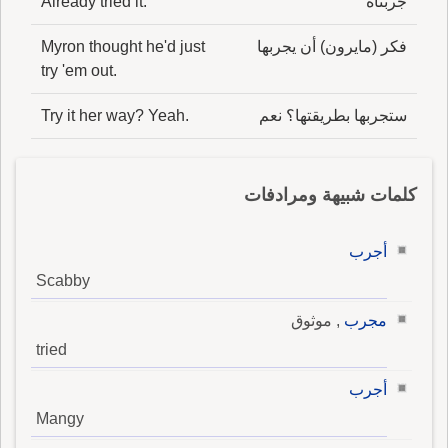
جربناه
Already tried it.
فكر (مايرون) أن يجربها
Myron thought he'd just
try 'em out.
ستجربها بطريقتها؟ نعم
Try it her way? Yeah.
كلمات شبيهة ومرادفات
أجرب
Scabby
مجرب
, موثوق
tried
أجرب
Mangy