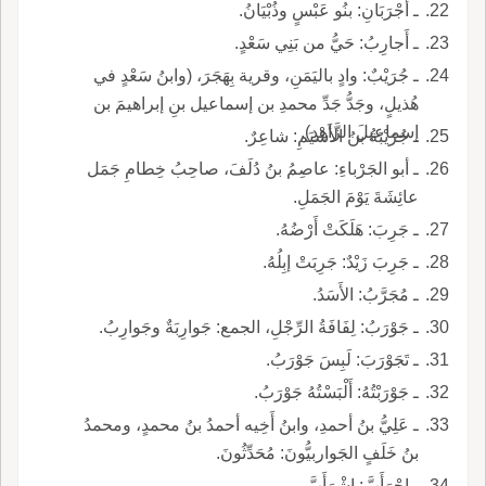
ـ أَجْرَبَانِ: بنُو عَبْسٍ وذُبْيَانُ.
ـ أَجارِبُ: حَيُّ من بَنِي سَعْدٍ.
ـ جُرَيْبٌ: وادٍ باليَمَنِ، وقرية بِهَجَرَ، (وابنُ سَعْدٍ في
هُذيلٍ، وجَدُّ جَدِّ محمدِ بن إسماعيل بنِ إبراهيمَ بن
إسماعيلَ الزَّاهِدِ).
ـ جُرَيْبَةُ بنُ الأَشْيَمِ: شاعِرٌ.
ـ أبو الجَرْباءِ: عاصِمُ بنُ دُلَفَ، صاحِبُ خِطامِ جَمَل
عائِشَةَ يَوْمَ الجَمَلِ.
ـ جَرِبَ: هَلَكَتْ أَرْضُهُ.
ـ جَرِبَ زَيْدٌ: جَرِبَتْ إبِلُهُ.
ـ مُجَرَّبُ: الأَسَدُ.
ـ جَوْرَبُ: لِفَافَةُ الرِّجْلِ، الجمع: جَوارِبَةٌ وجَوارِبُ.
ـ تَجَوْرَبَ: لَبِسَ جَوْرَبُ.
ـ جَوْرَبْتُهُ: أَلْبَسْتُهُ جَوْرَبُ.
ـ عَلِيُّ بنُ أحمدِ، وابنُ أَخِيه أحمدُ بنُ محمدٍ، ومحمدُ
بنُ خَلَفٍ الجَواربيُّونَ: مُحَدِّثُونَ.
ـ اجْرَأَبَّ: اشْرَأَبَّ.