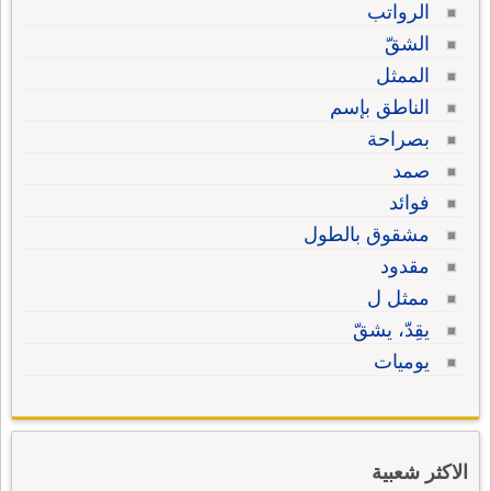
الرواتب
الشقّ
الممثل
الناطق بإسم
بصراحة
صمد
فوائد
مشقوق بالطول
مقدود
ممثل ل
يقِدّ، يشقّ
يوميات
الاكثر شعبية