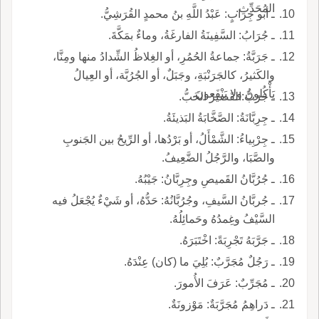
المُحَدِّثِ.
ـ أبو جِرابٍ: عَبْدُ اللَّهِ بنُ محمدٍ القُرَشِيُّ.
ـ جُرَابُ: السَّفِينَةُ الفارغَةُ، وماءٌ بمَكَّةَ.
ـ جَرَبَّةُ: جماعةُ الحُمُرِ، أو الغِلاظُ الشِّدادُ منها ومِنَّا،
والكَثيرُ، كالجَرَنْبَةِ، وجَبَلٌ، أو الجُرُبَّة، أو العِيالُ
يَأْكُلونَ ولا يَنْفَعونَ.
ـ جَرَبُّ:القَصيرُ الخَبُّ.
ـ جِرِبَّانَةُ: الصَّخَّابَةُ البَذيئَةُ.
ـ جِرْبِياءُ: الشَّمْأَلُ، أو بَرْدُها، أو الرِّيحُ بين الجَنوبِ
والصَّبَا، والرَّجُلُ الضَّعِيفُ.
ـ جُرُبَّانُ القَميصِ وجِرِبَّانُ: جَيْبُهُ.
ـ جُربَّانُ السَّيفِ، وجُرُبَّانُهُ: حَدُّهُ، أو شَيْءٌ يُجْعَلُ فيه
السَّيْفُ وغِمدُهُ وحَمائِلُهُ.
ـ جَرَّبَهُ تَجْرِبَةً: اخْتَبَرَهُ.
ـ رَجُلٌ مُجَرَّبٌ: بُلِيَ ما (كان) عِنْدَهُ.
ـ مُجَرِّبٌ: عَرَفَ الأُمورَ.
ـ دَراهِمُ مُجَرَّبَةٌ: مَوْزونَةٌ.