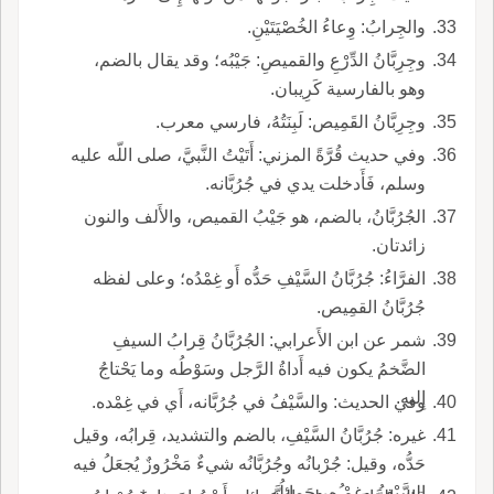
والجِرابُ: وِعاءُ الخُصْيَتَيْنِ.
وجِرِبَّانُ الدِّرْعِ والقميصِ: جَيْبُه؛ وقد يقال بالضم،
وهو بالفارسية كَرِيبان.
وجِرِبَّانُ القَمِيص: لَبِنَتُهُ، فارسي معرب.
وفي حديث قُرَّةً المزني: أَتَيْتُ النَّبيَّ، صلى اللّه عليه
وسلم، فَأَدخلت يدي في جُرُبَّانه.
الجُرُبَّانُ، بالضم، هو جَيْبُ القميص، والأَلف والنون
زائدتان.
الفرَّاءُ: جُرُبَّانُ السَّيْفِ حَدُّه أَو غِمْدُه؛ وعلى لفظه
جُرُبَّانُ القمِيص.
شمر عن ابن الأَعرابي: الجُرُبَّانُ قِرابُ السيفِ
الضَّخمُ يكون فيه أَداةُ الرَّجل وسَوْطُه وما يَحْتاجُ
إِليه.
وفي الحديث: والسَّيْفُ في جُرُبَّانه، أَي في غِمْده.
غيره: جُرُبَّانُ السَّيْفِ، بالضم والتشديد، قِرابُه، وقيل
حَدُّه، وقيل: جُرْبانُه وجُرُبَّانُه شيءٌ مَخْرُوزٌ يُجعَلُ فيه
السَّيْفُ وغِمْ ُه وحَمائلُه.