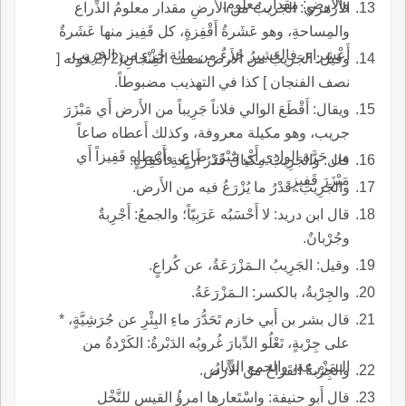
والأَرضِ: مِقْدار معلوم.
الأَزهري: الجَريبُ من الأَرضِ مقدار معلومُ الذِّراع
والمِساحةِ، وهو عَشَرةُ أَقْفِزةٍ، كل قَفِيز منها عَشَرةٌ
أَعْشِراء، فالعَشِيرُ جُزءٌ من مائة جُزْءٍ من الجَرِيبِ.
وقيل: الجَريبُ من الأَرض نصف الفِنْجانِ(2 (2 قوله [
نصف الفنجان ] كذا في التهذيب مضبوطاً.
ويقال: أَقْطَعَ الوالي فلاناً جَرِيباً من الأَرض أَي مَبْزَرَ
جريب، وهو مكيلة معروفة، وكذلك أَعطاه صاعاً
من حَرَّة الوادِي أَي مَبْزَرَ صاعٍ، وأَعطاه قَفِيزاً أَي
قال: والجَرِيبُ مِكْيالٌ قَدْرُ أَربعةِ أَقْفِزةٍ.
مَبْزَرَ قَفِيزٍ.
والجَرِيبُ: قَدْرُ ما يُزْرَعُ فيه من الأَرض.
قال ابن دريد: لا أَحْسَبُه عَرَبِيّاً؛ والجمعُ: أَجْرِبةٌ
وجُرْبانٌ.
وقيل: الجَرِيبُ الـمَزْرَعَةُ، عن كُراعٍ.
والجِرْبةُ، بالكسر: الـمَزْرَعَةُ.
قال بشر بن أَبي خازم تَحَدُّرَ ماءِ البِئْرِ عن جُرَشِيَّةٍ، *
على جِرْبةٍ، تَعْلُو الدِّبارَ غُروبُه الدَبْرةُ: الكَرْدةُ من
الـمَزْرعةِ، والجمع الدِّبارُ.
والجِرْبةُ القَراحُ من الأَرض.
قال أَبو حنيفة: واسْتَعارها امرؤُ القيس للنَّخْل