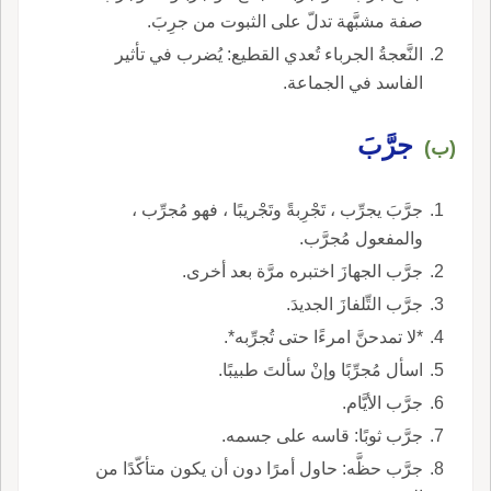
صفة مشبَّهة تدلّ على الثبوت من جرِبَ.
النَّعجةُ الجرباء تُعدي القطيع: يُضرب في تأثير
الفاسد في الجماعة.
جرَّبَ
(ب)
جرَّبَ يجرِّب ، تَجْرِبةً وتَجْريبًا ، فهو مُجرِّب ،
والمفعول مُجرَّب.
جرَّب الجهازَ اختبره مرَّة بعد أخرى.
جرَّب التِّلفازَ الجديدَ.
*لا تمدحنَّ امرءًا حتى تُجرِّبه*.
اسأل مُجرِّبًا وإنْ سألتَ طبيبًا.
جرَّب الأيَّام.
جرَّب ثوبًا: قاسه على جسمه.
جرَّب حظَّه: حاول أمرًا دون أن يكون متأكّدًا من