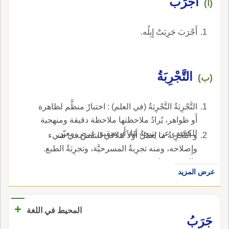
أَجْرَبَ
(أ)
أَجْرَبَ جَرِبَتْ إِبِلُه.
التَّجْرِبَةُ
(ب)
التَّجْرِبَةُ التَّجْرِبَةُ (في العلم) : اختبارٌ منظَّم لظاهرة
أَو ظواهر، يُرادُ ملاحظتها ملاحظة دقيقة ومنهجية
للكشف عن نتيجة مّا، أَو تحقيق غرض معيّن.
و التَّجْرِبَةُ ما يُعملُ أَوّلاً لتلافي النقص في شيء
وإِصلاحه، ومنه تجرِبةُ المسرحيَّة، وتجرِبَةُ الطبع.
والجمع : تجارِب.
عرض المزيد
+
المحيط في اللغة
جَرَبُ