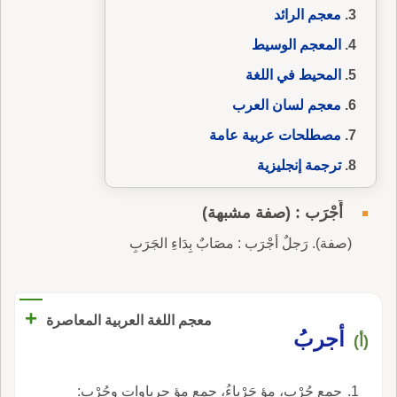
معجم الرائد
المعجم الوسيط
المحيط في اللغة
معجم لسان العرب
مصطلحات عربية عامة
ترجمة إنجليزية
أَجْرَب : (صفة مشبهة)
(صفة). رَجلٌ أجْرَب : مصَابٌ بِدَاءِ الجَرَبِ
+
معجم اللغة العربية المعاصرة
أجربُ
(أ)
جمع جُرْب، مؤ جَرْباءُ، جمع مؤ جرباوات وجُرْب: