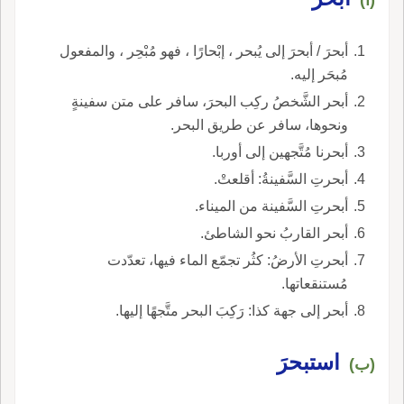
أبحرَ / أبحرَ إلى يُبحر ، إبْحارًا ، فهو مُبْحِر ، والمفعول
مُبحَر إليه.
أبحر الشَّخصُ ركِب البحرَ، سافر على متن سفينةٍ
ونحوها، سافر عن طريق البحر.
أبحرنا مُتَّجهين إلى أوربا.
أبحرتِ السَّفينةُ: أقلعتْ.
أبحرتِ السَّفينة من الميناء.
أبحر القاربُ نحو الشاطئ.
أبحرتِ الأرضُ: كثُر تجمّع الماء فيها، تعدّدت
مُستنقعاتها.
أبحر إلى جهة كذا: رَكِبَ البحر متَّجهًا إليها.
استبحرَ
(ب)