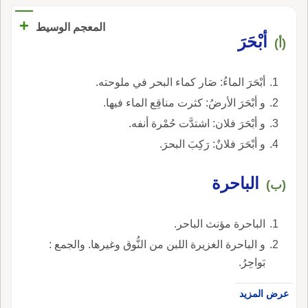
+
المعجم الوسيط
أبْحَرَ
(أ)
أبْحَرَ الماءُ: صَار كماء البحر في ملوحته.
و أبْحَرَ الأرضُ: كثرت مناقِع الماء فيها.
و أبْحَرَ فلان: اشتدَّت حُمْرة أنفه.
و أبْحَرَ فلانٌ: رَكِبَ البحرَ.
الباحرة
(ب)
الباحرة مؤنث الباحر.
و الباحرة الغزيرة اللبن من النُّوق وغيرها. والجمع :
بَواحِرُ.
عرض المزيد