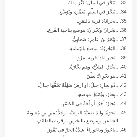
ـ تَبَحَّرَ في المالِ: كَثُرَ مالُهُ.
ـ تَبَحَّرَ في العِلْمِ: تَعَمَّقَ، وتَوَسَّعَ.
ـ بَحْرانَةُ: قرية باليَمَنِ.
ـ بَحْرانُ وبُحْرانُ: موضع بناحية الفُرْع.
ـ يَبْحَرُ بنُ عامِرٍ: صَحابِيٌّ.
ـ البَحْرِيَّةُ: موضع باليَمامَةِ.
ـ بَحير اباد: قرية بمَرْوَ.
ـ بَحَّارُ: المَلاَّحُ، وهم بَحَّارَةٌ.
ـ بنو بَحْرِيٍّ: بَطْنٌ.
ـ ذُو بِحارٍ: جبلٌ، أو أرضٌ سَهْلَةٌ تَحُفُّها جِبالٌ.
ـ بِحارٌ، ويُمْنَعُ: موضع.
ـ بُحارٌ: آخَرُ، أو لُغَةٌ في الكَسْرِ.
ـ بَحْرَةُ: والِدُ صَفِيَّةَ التابِعِيَّةِ، وجَدُّ يُمَيْنِ بنِ مُعاوِيَةَ
الشاعِرِ، وموضع بالبحْرينِ، وقرية بالطائِفِ.
ـ باحُورُ وباحُوراءُ: شِدَّةُ الحَرِّ في تَمُّوزَ.