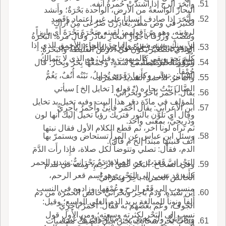
وأَبْحَرَ الرج إذا اشتدَّتْ حُمرةُ أَنفه.
البِحارُ الواسعةُ من الأَرض، الواحدة بَحْرَةٌ؛ وأَنشد
وأَبْحَرَ إِذا صادف إِنساناً على غير اعتماد وقَصدٍ
لكثير في وص مطر:يُغادِرْنَ صَرْعَى مِنْ أَراكٍ
لرؤيته، وهو من قولهم: لقيته صَحْرَةَ بَحْرَةَ أَي بارزاً
وتَنْضُبٍ وزُرْقاً بأَجوارِ البحارِ تُغادَر وقال مرة: البَحْرَةُ
لي بينك وبينه شيء والباحِر، بالحاء: الأَحمق الذي إِذا
الأَزهري: الباحِرُ الفُضولي، والباحر الكذاب.
الوادي الصغير يكون في الأَرض الغليظة والبَحْرةُ:
كُلِّمَ بَحِرَ وبقي كالمبهوت وقيل: هو الذي لا يَتَمالكُ
وتَبَحَّر الخبرَ: تَطَلَّبه.
الرَّوْضَةُ العظيمةُ مع سَعَةٍ، وجَمْعُها بِحَرٌ وبِحارٌ؛ قال
حُمْقاً.
النم بن تولب وكأَنها دَقَرَى تُخايِلُ، نَبْتُه أُنُفٌ، يَغُمُّ
والباحرُ: الأَحمرُ الشديد الحُمرة.
الضَّالَ نَبْتُ بِحارِه (* قوله [ تخايل إلخ ] سيأتي
يقال: أَحمر باحرٌ وبَحْرانيٌّ.
للمؤلف في مادّة دقر هذا البيت وفيه تخيل بد تخايل
ابن الأَعرابي: يقال أَحْمَر قانِئٌ وأَحمرُ باحِرِيٌّ
وقال أي تلوّن بالنور فتريك رؤيا تخيل إليك أنها لون
وذَرِيحِيٌّ، بمعنى واحد.
ثم تراه لوناً آخر، ثم قطع الكلام الأول فقال نبتها
وسئل ابن عباس عن المرأَ تستحاض ويستمرّ بها
أنف فنبتها مبتدأ إلخ م قال).
الدم، فقال: تصلي وتتوضأُ لكل صلاة، فإِذا رأَت الدَّمَ
البَحْرانيَّ قَعَدَتْ عن الصلاة؛ دَمٌ بَحْرَانيٌّ: شديد الحمر
وفي الصحاح: البَحْرُ عُمْقُ الرَّحِمِ، ومنه قي للدم
كأَنه قد نسب إِلى البَحْرِ، وهو اسم قعر الرحم،
الخالص الحمرة: باحِرٌ وبَحْرانيٌّ.
منسوب إِلى قَعْرِ الرح وعُمْقِها، وزادوه في النسب
ابن سيده: ودَمٌ باحِر وبَحْرانيٌّ خالص الحمرة من دم
أَلِفاً ونوناً للمبالغة يريد الدم الغلي الواسع؛ وقيل:
الجوف، وعم بعضُهم به فقال: أَحْمَرُ باحِرِيّ
نسب إِلى البَحْرِ لكثرته وسعته؛ ومن الأَول قول
وبَحْرَانيٌّ، ولم يخص به دم الجوف ولا غيره.
وبَناتُ بَحْرٍ: سحائبُ يجئن قبل الصيف منتصبات