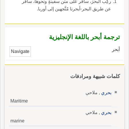
ركِب البحرَ، سافر على متن سفينةٍ ونحوها، سافر
عن طريق البحر-أبحرنا مُتَّجهين إلى أوربا.
ترجمة أبحر باللغة الإنجليزية
أبحر
Navigate
كلمات شبيهة ومرادفات
بحري
, ملاحي
Maritime
بحري
, ملاحي
marine