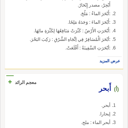
أَبْحِرْ، مصدر إِبْحَارٌ.
:أَبْحَرَ الماءُ : مَلُحَ.
:أَبْحَرَ الماءَ : وَجَدَهُ مَلِحًا.
:أَبْحَرَتِ الأَرْضُ : كَثُرَتْ مَنَافِعُهَا لِكَثْرَةِ مائِهَا.
:أبْحَرَ الْمُسَافِرُ فِي اِتِّجَاهِ الشَّرْقِ : رَكِبَ البَحْرَ.
:أبْحَرَتِ السَّفِينَةُ : أَقْلَعَتْ.
عرض المزيد
+
معجم الرائد
أَبحر
(أ)
أبحر.
إبحارا.
أبحر الماء : ملح.