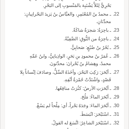
بَحْرِيٌّ لِئَلاَّ يَشْتَبِهَ بالمَنْسوبِ إلى البَحْرِ.
ـ محمدُ بنُ المُعْتَمِرِ، والعبَّاسُ بنُ يَزيدَ البَحْرانِيانِ:
محدِّثانِ.
ـ باحِرَةُ: شجرَةٌ شاكَةٌ.
ـ باحِرَةُ من النُّوقِ: الصَّفِيَّةُ.
ـ بُحُرُ بنُ ضُبُعٍ: صَحابِيٌّ.
ـ عُمَرُ بنُ محمودِ بنِ بَحَرٍ، الواذِيانِيُّ، وابنُ عَمِّهِ
محمدٌ، وهِشامُ بنُ بُحْرانَ: محدِّثونَ.
ـ أبْحَرَ: رَكِبَ البَحْرَ، وأخَذَهُ السِّلُّ، وصادَفَ إنْساناً بِلا
قَصْدٍ، واشْتَدَّتْ حُمْرَةُ أنْفِهِ.
ـ أبْحَرَتِ الأرضُ: كثُرَتْ مناقِعُها.
ـ أبْحَرَ الماءُ: مَلُحَ.
ـ أبْحَرَ الماءَ: وجَدَهُ بَحْراً، أي: مِلْحاً لم يَسُغْ.
ـ اسْتَبْحَرَ: انْبَسَطَ.
ـ اسْتَبْحَرَ الشاعِرُ: اتَّسَعَ له القولُ.