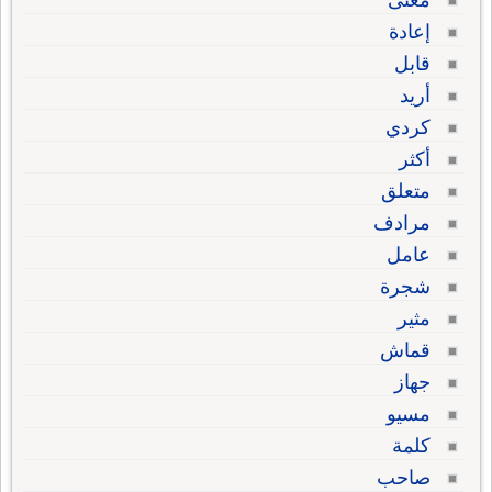
معنى
إعادة
قابل
أريد
كردي
أكثر
متعلق
مرادف
عامل
شجرة
مثير
قماش
جهاز
مسيو
كلمة
صاحب