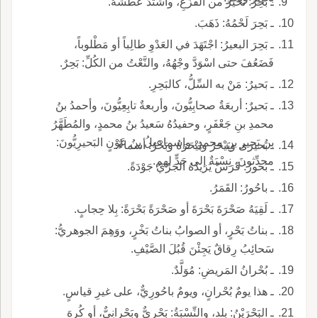
ـ بَحِرَ: تَحَيَّرَ من الفَزَعِ، واشْتَدَّ عَطَشُهُ.
ـ بَحِرَ لَحْمُهُ: ذَهَبَ.
ـ بَحِرَ البعيرُ: اجْتَهَدَ في العَدْوِ طالِباً أو مَطْلوباً،
فَضَعُفَ حتى اسْوَدَّ وجْهُهُ، والنَّعْتُ من الكُلِّ: بَحِرٌ.
ـ بَحيرُ: مَنْ به السِّلُّ، كالبَحِرِ.
ـ بَحيرٌ: أربعَةٌ صحابِيُّونَ، وأربعةٌ تابِعِيُّونَ، وأحمدُ بنُ
محمدِ بنِ جَعْفَرٍ، وحفيدُهُ سَعيدُ بنُ محمدٍ، والمُطَهَّرُ
بنُ بَحيرِ بنِ محمدٍ، وإسماعيلُ بنُ عَوْنٍ البَحيرِيُّونَ:
ـ بَحيرَى وبَيْحَرٌ وبَيْحَرَةُ وبَحْرٌ: أسماءٌ.
محدِّثونَ، نِسْبَةٌ إلى جَدٍّ لهم.
ـ بَحورُ: فَرَسٌ يَزيدُهُ الجَرْيُ جَوْدَةً.
ـ باحُورُ: القَمَرُ.
ـ لَقِيَهُ صَحْرَةَ بَحْرَةَ أو صَحْرَةً بَحْرَةً: بِلا حِجابٍ.
ـ بناتُ بَحْرٍ، أو الصوابُ بناتُ بَخْرٍ، ووَهِمَ الجوهريُّ:
سَحائِبُ رِقاقٌ يَجِئْنَ قُبُلَ الصَّيْفِ.
ـ بُحْرانُ المَريضِ: مُوَلَّدٌ.
ـ هذا يومٌ بُحْرانٍ، ويومٌ باحُورِيٌّ، على غيرِ قياسٍ.
ـ البَحْرَيْنُ: بلد، والنِّسْبَةُ: بَحْرِيٌّ وبَحْرانِيٌّ، أو كُرِهَ