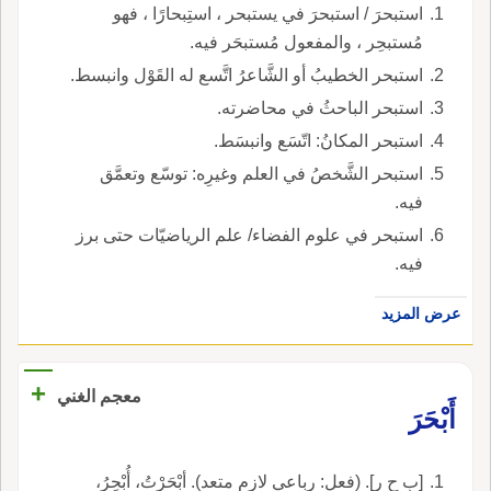
استبحرَ / استبحرَ في يستبحر ، استِبحارًا ، فهو
مُستبحِر ، والمفعول مُستبحَر فيه.
استبحر الخطيبُ أو الشَّاعرُ اتَّسع له القَوْل وانبسط.
استبحر الباحثُ في محاضرته.
استبحر المكانُ: اتّسَع وانبسَط.
استبحر الشَّخصُ في العلم وغيرِه: توسّع وتعمَّق
فيه.
استبحر في علوم الفضاء/ علم الرياضيّات حتى برز
فيه.
عرض المزيد
+
معجم الغني
أَبْحَرَ
[ب ح ر]. (فعل: رباعي لازم متعد). أبْحَرْتُ، أُبْحِرُ،